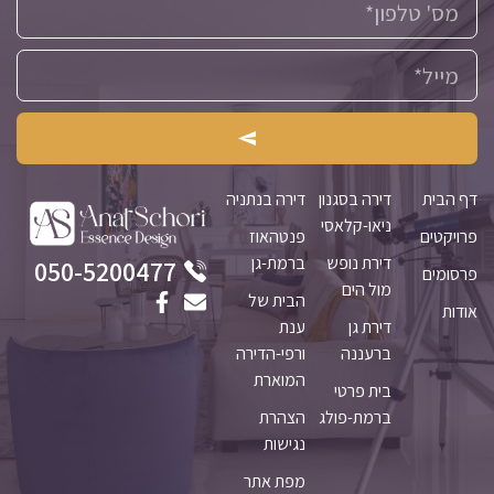
דף הבית
דירה בסגנון
דירה בנתניה
ניאו-קלאסי
פרויקטים
פנטהאוז
דירת נופש
ברמת-גן
050-5200477
פרסומים
מול הים
הבית של
אודות
דירת גן
ענת
ברעננה
ורפי-הדירה
המוארת
בית פרטי
ברמת-פולג
הצהרת
נגישות
מפת אתר