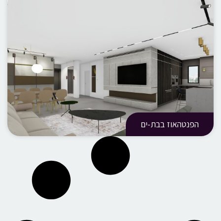
הפנטהאוז בבת-ים