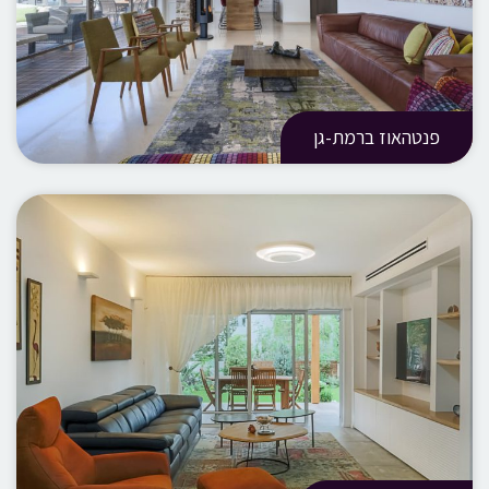
פנטהאוז ברמת-גן