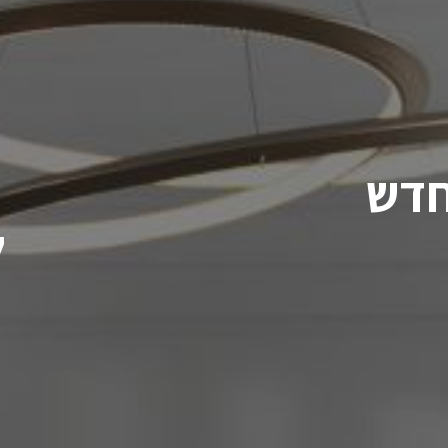
חדש
ל